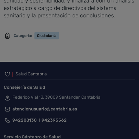
sanidad y sostenibilidad, y finalizará con un análisis
estratégico a cargo de directivos del sistema
sanitario y la presentación de conclusiones.
Categoría:
Ciudadanía
Inicio del pie de página
Salud Cantabria
Consejería de Salud
Federico Vial 13, 39009 Santander, Cantabria
atencionusuario@cantabria.es
942208130
942395562
Servicio Cántabro de Salud