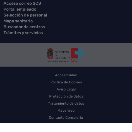
Acceso correo SCS
Portal empleado
Selección de personal
Mapa sanitario
Buscador de centros
Trámites y servicios
Accesibilidad
Política de Cookies
Aviso Legal
Protección de datos
Tratamiento de datos
Mapa Web
Contacto Consejería
Contacto SCS
Sello electrónico