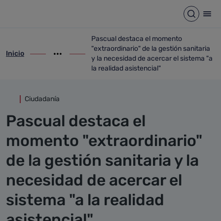
Detalle noticia
Saltar al contenido principal
Abrir b
Abr
Pascual destaca el momento
"extraordinario" de la gestión sanitaria
Inicio
ir-a inicio
Mostrar opciones del camino de migas
ir-a Pascual destaca el momento "extraordi
y la necesidad de acercar el sistema "a
la realidad asistencial"
Ciudadanía
Pascual destaca el
momento "extraordinario"
de la gestión sanitaria y la
necesidad de acercar el
sistema "a la realidad
asistencial"