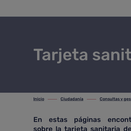
Tarjeta sanitaria
Saltar al contenido principal
Tarjeta sani
Inicio
Ciudadanía
Consultas y ges
ir-a inicio
ir-a Ciudadanía
ir-a Consultas y gest
En estas páginas encont
sobre la tarjeta sanitaria 