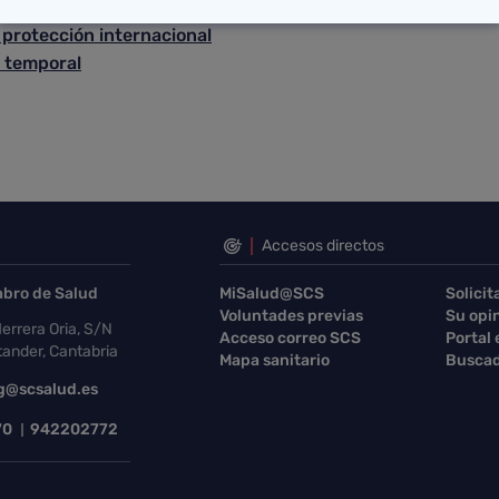
dos como residentes
 protección internacional
n temporal
Accesos directos
abro de Salud
MiSalud@SCS
Solicit
Voluntades previas
Su opi
errera Oria, S/N
Acceso correo SCS
Portal
ander, Cantabria
Mapa sanitario
Buscad
g@scsalud.es
70
942202772