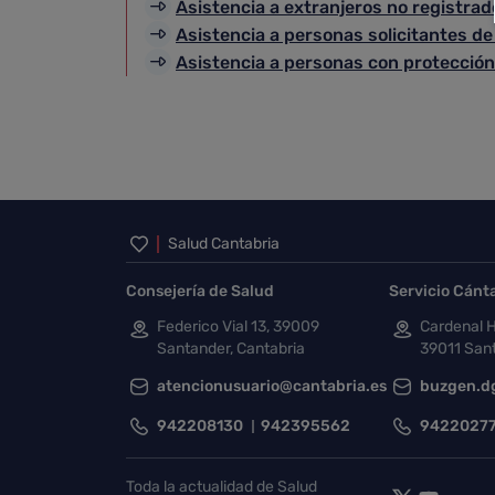
Asistencia a extranjeros no registra
Asistencia a personas solicitantes de
Asistencia a personas con protecció
Inicio del pie de página
Salud Cantabria
Consejería de Salud
Servicio Cánt
Federico Vial 13, 39009
Cardenal H
Santander, Cantabria
39011 Sant
atencionusuario@cantabria.es
buzgen.d
942208130
942395562
9422027
Toda la actualidad de Salud