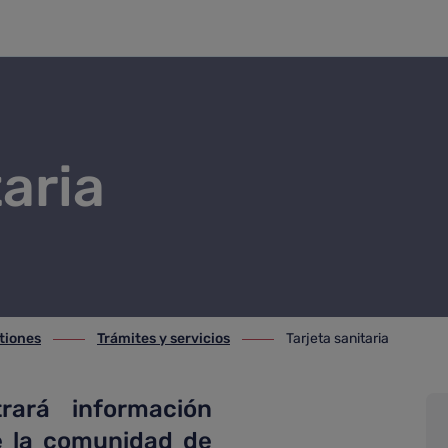
taria
tiones
Trámites y servicios
Tarjeta sanitaria
iones
ir-a Trámites y servicios
ir-a Tarjeta sanitaria
rará información
de la comunidad de