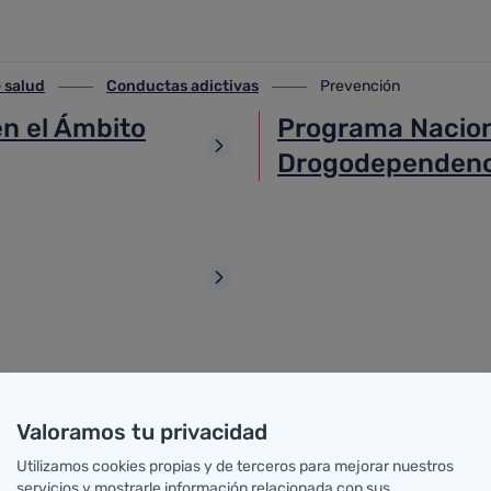
 salud
Conductas adictivas
Prevención
alud
ir-a Conductas adictivas
ir-a Prevención
n el Ámbito
Programa Nacion
Drogodependenci
Valoramos tu privacidad
Utilizamos cookies propias y de terceros para mejorar nuestros
Accesos directos
servicios y mostrarle información relacionada con sus