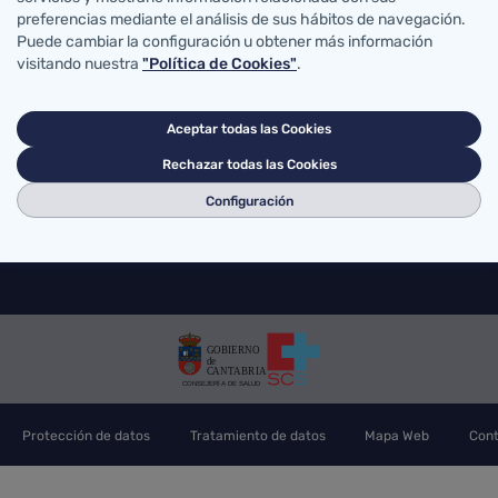
preferencias mediante el análisis de sus hábitos de navegación.
abro de Salud
MiSalud@SCS
Solicit
Puede cambiar la configuración u obtener más información
Voluntades previas
Su opi
visitando nuestra
"Política de Cookies"
.
errera Oria, S/N
Acceso correo SCS
Portal
ander, Cantabria
Mapa sanitario
Buscad
g@scsalud.es
Aceptar todas las Cookies
Rechazar todas las Cookies
70
942202772
Configuración
Protección de datos
Tratamiento de datos
Mapa Web
Cont