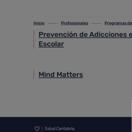
Prevención
Saltar al contenido principal
Inicio
Profesionales
Programas de
ir-a inicio
ir-a Profesionales
ir-a Programas de s
Prevención de Adicciones e
Escolar
Mind Matters
Inicio del pie de página
Salud Cantabria