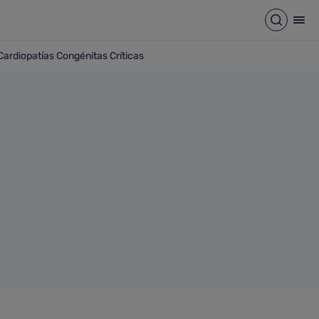
Críticas
Abrir b
Abr
ardiopatías Congénitas Críticas
e Cardiopatías Congénitas Críticas