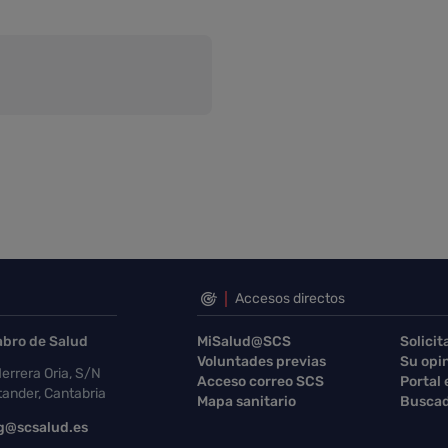
Accesos directos
abro de Salud
MiSalud@SCS
Solicit
Voluntades previas
Su opi
errera Oria, S/N
Acceso correo SCS
Portal
ander, Cantabria
Mapa sanitario
Buscad
g@scsalud.es