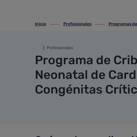
Programa de Cribado Neonatal
Saltar al contenido principal
Inicio
Profesionales
Programas de
ir-a inicio
ir-a Profesionales
ir-a Programas de s
Profesionales
Programa de Cri
Neonatal de Card
Congénitas Críti