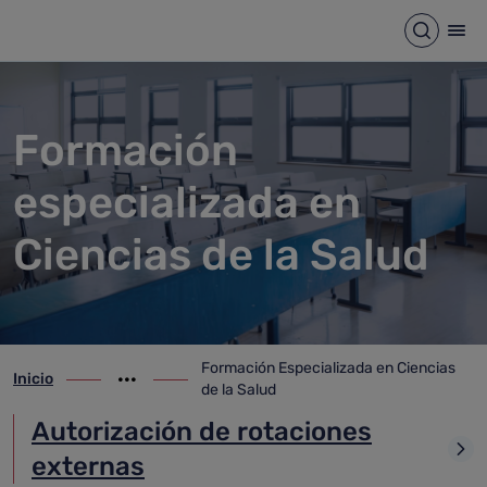
Formación Especializada en C
Saltar al contenido principal
Abrir b
Abr
Formación
especializada en
Ciencias de la Salud
Formación Especializada en Ciencias
Inicio
ir-a inicio
Mostrar opciones del camino de migas
ir-a Formación Especializada en Ciencias
de la Salud
Autorización de rotaciones
externas