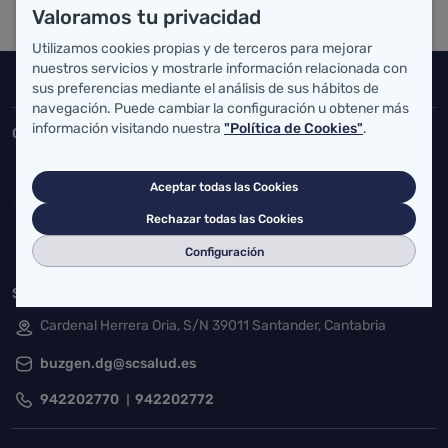
Valoramos tu privacidad
Utilizamos cookies propias y de terceros para mejorar
nuestros servicios y mostrarle información relacionada con
Inicio del pie de página
sus preferencias mediante el análisis de sus hábitos de
Salud Cantabria
navegación. Puede cambiar la configuración u obtener más
información visitando nuestra
"Política de Cookies"
.
Consejería de Salud
Federico Vial 13, 39009 Santander, Cantabria
Aceptar todas las Cookies
atencionusuario@cantabria.es
Rechazar todas las Cookies
942208130
942395562
Configuración
Servicio Cántabro de Salud
Cardenal Herrera Oria, S/N 39011 Santander, Cantabria
buzgen.dg@scsalud.es
942202770
942202772