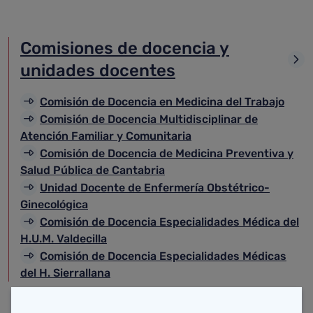
Comisiones de docencia y
unidades docentes
Comisión de Docencia en Medicina del Trabajo
Comisión de Docencia Multidisciplinar de
Atención Familiar y Comunitaria
Comisión de Docencia de Medicina Preventiva y
Salud Pública de Cantabria
Unidad Docente de Enfermería Obstétrico-
Ginecológica
Comisión de Docencia Especialidades Médica del
H.U.M. Valdecilla
Comisión de Docencia Especialidades Médicas
del H. Sierrallana