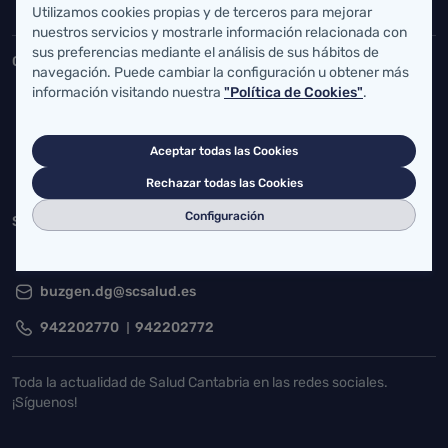
Inicio del pie de página
Utilizamos cookies propias y de terceros para mejorar
Salud Cantabria
nuestros servicios y mostrarle información relacionada con
sus preferencias mediante el análisis de sus hábitos de
Consejería de Salud
navegación. Puede cambiar la configuración u obtener más
información visitando nuestra
"Política de Cookies"
.
Federico Vial 13, 39009 Santander, Cantabria
atencionusuario@cantabria.es
Aceptar todas las Cookies
942208130
942395562
Rechazar todas las Cookies
Configuración
Servicio Cántabro de Salud
Cardenal Herrera Oria, S/N 39011 Santander, Cantabria
buzgen.dg@scsalud.es
942202770
942202772
Toda la actualidad de Salud Cantabria en las redes sociales.
¡Síguenos!