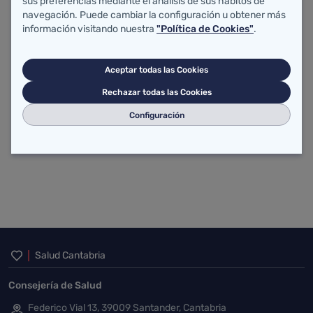
sus preferencias mediante el análisis de sus hábitos de
navegación. Puede cambiar la configuración u obtener más
información visitando nuestra
"Política de Cookies"
.
Plazas Vinculadas
Aceptar todas las Cookies
Rechazar todas las Cookies
Portal de selección y
Configuración
provisión
Inicio del pie de página
Salud Cantabria
Consejería de Salud
Federico Vial 13, 39009 Santander, Cantabria