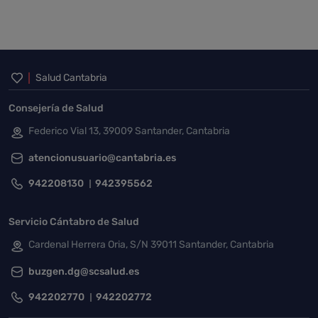
Inicio del pie de página
Salud Cantabria
Consejería de Salud
Federico Vial 13, 39009 Santander, Cantabria
atencionusuario@cantabria.es
942208130
942395562
Servicio Cántabro de Salud
Cardenal Herrera Oria, S/N 39011 Santander, Cantabria
buzgen.dg@scsalud.es
942202770
942202772