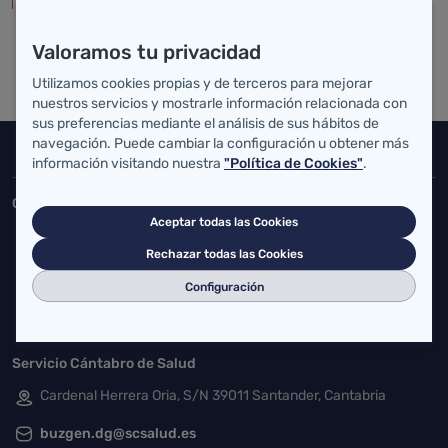
Valoramos tu privacidad
Utilizamos cookies propias y de terceros para mejorar
nuestros servicios y mostrarle información relacionada con
sus preferencias mediante el análisis de sus hábitos de
navegación. Puede cambiar la configuración u obtener más
Inicio del pie de página
Salud Cantabria
información visitando nuestra
"Política de Cookies"
.
Consejería de Salud
Aceptar todas las Cookies
Federico Vial 13, 39009 Santander, Cantabria
Rechazar todas las Cookies
atencionusuario@cantabria.es
Configuración
942208130
942395562
Servicio Cántabro de Salud
Cardenal Herrera Oria, S/N 39011 Santander, Cantabria
buzgen.dg@scsalud.es