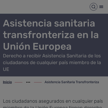
Asistencia Sanitaria Transfro
Saltar al contenido principal
Abrir b
Abr
Asistencia sanitaria
transfronteriza en la
Unión Europea
Derecho a recibir Asistencia Sanitaria de los
ciudadanos de cualquier país miembro de la
UE
Inicio
Asistencia Sanitaria Transfronteriza
ir-a inicio
Mostrar opciones del camino de migas
ir-a Asistencia Sanitaria Transfronteriza
Los ciudadanos asegurados en cualquier país
miembro de la Unión Europea tienen derecho