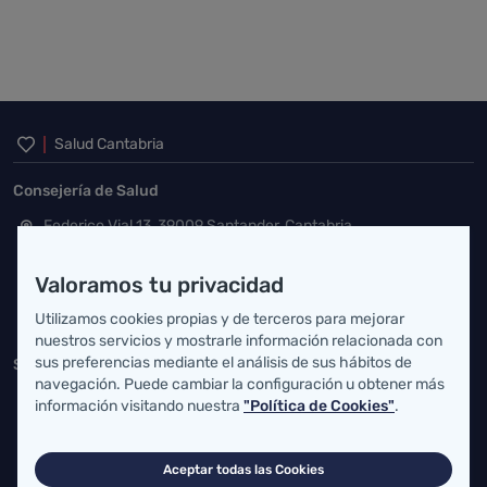
Inicio del pie de página
Salud Cantabria
Consejería de Salud
Federico Vial 13, 39009 Santander, Cantabria
atencionusuario@cantabria.es
Valoramos tu privacidad
942208130
942395562
Utilizamos cookies propias y de terceros para mejorar
nuestros servicios y mostrarle información relacionada con
sus preferencias mediante el análisis de sus hábitos de
Servicio Cántabro de Salud
navegación. Puede cambiar la configuración u obtener más
Cardenal Herrera Oria, S/N 39011 Santander, Cantabria
información visitando nuestra
"Política de Cookies"
.
buzgen.dg@scsalud.es
Aceptar todas las Cookies
942202770
942202772