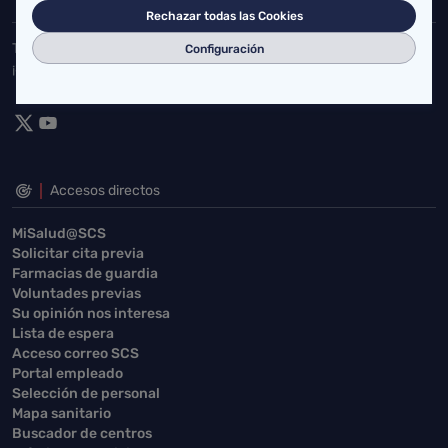
Rechazar todas las Cookies
Toda la actualidad de Salud Cantabria en las redes sociales.
Configuración
¡Síguenos!
Accesos directos
MiSalud@SCS
Solicitar cita previa
Farmacias de guardia
Voluntades previas
Su opinión nos interesa
Lista de espera
Acceso correo SCS
Portal empleado
Selección de personal
Mapa sanitario
Buscador de centros