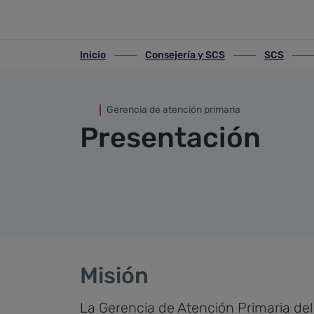
Presentación
Saltar al contenido principal
Inicio
Consejería y SCS
SCS
ir-a inicio
ir-a Consejería y SCS
ir-a SCS
ir-a 
Gerencia de atención primaria
Presentación
Misión
La Gerencia de Atención Primaria del