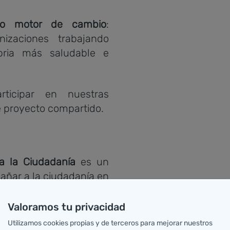
o motor de cambio
:
nizaciones trabajando
bria más saludable e
rticipar en nuestras
te proyecto compartido.
a la Ciudadanía
es un
añar a la ciudadanía en
 el autocuidado, con el
dividual y colectiva.
Valoramos tu privacidad
aludables, apoyamos
Utilizamos cookies propias y de terceros para mejorar nuestros