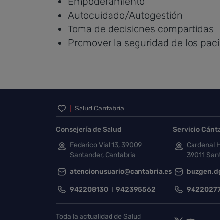
Empoderamiento
Autocuidado/Autogestión
Toma de decisiones compartidas
Promover la seguridad de los pac
Inicio del pie de página
Salud Cantabria
Consejería de Salud
Servicio Cánt
Federico Vial 13, 39009
Cardenal H
Santander, Cantabria
39011 Sant
atencionusuario@cantabria.es
buzgen.d
942208130
942395562
9422027
Toda la actualidad de Salud