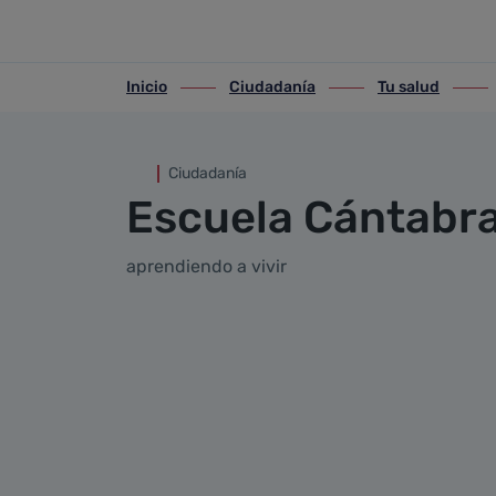
Escuela cántabra de salud
Saltar al contenido principal
Inicio
Ciudadanía
Tu salud
ir-a inicio
ir-a Ciudadanía
ir-a Tu salud
ir-a P
Ciudadanía
Escuela Cántabra
aprendiendo a vivir