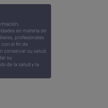
ormación,
lidades en materia de
liares, profesionales
 con el fin de
n conservar su salud,
tar su
o de la salud y la