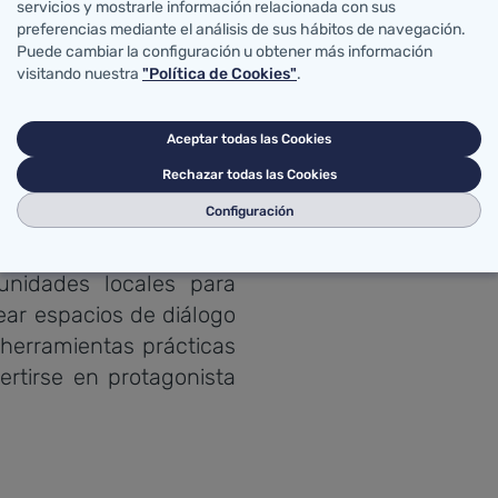
nfermedades crónicas y
servicios y mostrarle información relacionada con sus
preferencias mediante el análisis de sus hábitos de navegación.
mentamos una visión
Puede cambiar la configuración u obtener más información
rza los vínculos y la
visitando nuestra
"Política de Cookies"
.
Aceptar todas las Cookies
s como
Paciente Activo
,
Rechazar todas las Cookies
os, guías, aulas online,
Configuración
ntro y campañas de
bajamos en red con
unidades locales para
ear espacios de diálogo
 herramientas prácticas
rtirse en protagonista