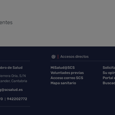
ientes
Accesos directos
abro de Salud
MiSalud@SCS
Solicit
Voluntades previas
Su opi
errera Oria, S/N
Acceso correo SCS
Portal
ander, Cantabria
Mapa sanitario
Buscad
g@scsalud.es
70
942202772