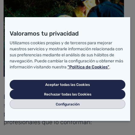
Valoramos tu privacidad
Utilizamos cookies propias y de terceros para mejorar
nuestros servicios y mostrarle información relacionada con
sus preferencias mediante el análisis de sus hábitos de
navegación. Puede cambiar la configuración u obtener más
información visitando nuestra
"Política de Cookies"
.
Aceptar todas las Cookies
Rechazar todas las Cookies
El Servicio 061 adquiere un compromiso con la
sociedad, haciendo partícipes a usuarios y
Configuración
pacientes de los valores que comparten los
profesionales que lo conforman: