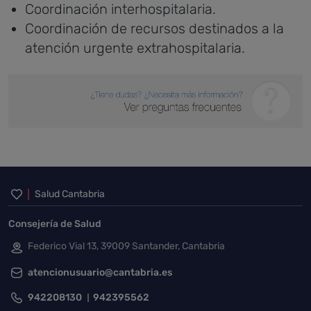
Coordinación interhospitalaria.
Coordinación de recursos destinados a la
atención urgente extrahospitalaria.
Inicio del pie de página
Salud Cantabria
Consejería de Salud
Federico Vial 13, 39009 Santander, Cantabria
atencionusuario@cantabria.es
942208130
942395562