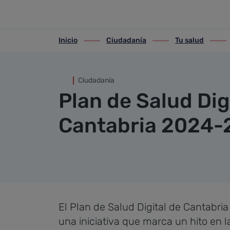
Plan de Salud Digital
Saltar al contenido principal
Inicio
Ciudadanía
Tu salud
ir-a inicio
ir-a Ciudadanía
ir-a Tu salud
ir-a Pl
Ciudadanía
Plan de Salud Dig
Cantabria 2024-
El Plan de Salud Digital de Cantabri
una iniciativa que marca un hito en 