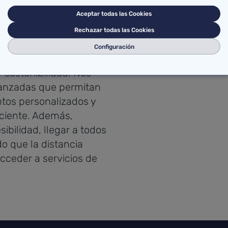
una solución vital para
Aceptar todas las Cookies
.
Rechazar todas las Cookies
etivo fundamental:
Configuración
n nuestra comunidad,
 sostenibilidad. Nos
anzadas que permitan
ntos personalizados y
ciente. Además,
bilidad, llegar a todos
o que la distancia
cceder a servicios de