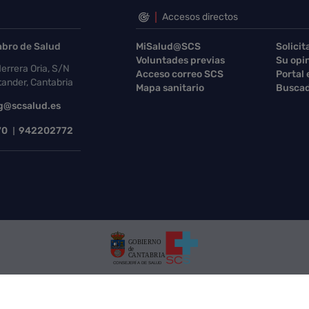
Accesos directos
abro de Salud
MiSalud@SCS
Solicit
Voluntades previas
Su opi
errera Oria, S/N
Acceso correo SCS
Portal
ander, Cantabria
Mapa sanitario
Buscad
g@scsalud.es
70
942202772
Protección de datos
Tratamiento de datos
Mapa Web
Cont