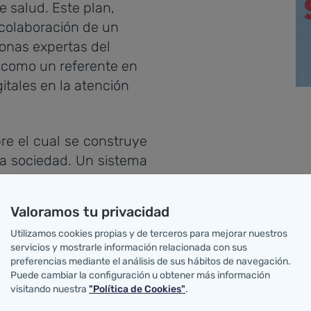
e salud. Este plan,
 colaboración de un
onas expertas del
a como un referente en
itales en la atención
re el cual se construye
tra sociedad. Un sistema
lo mejora la calidad de
ria, sino que también
Valoramos tu privacidad
ocial. La pandemia de
Utilizamos cookies propias y de terceros para mejorar nuestros
anera contundente la
servicios y mostrarle información relacionada con sus
 de salud resilientes y
preferencias mediante el análisis de sus hábitos de navegación.
 eficazmente a crisis
Puede cambiar la configuración u obtener más información
visitando nuestra
"Política de Cookies"
.
 digitalización de los