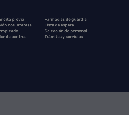
ar cita previa
Farmacias de guardia
nión nos interesa
Lista de espera
 empleado
Selección de personal
or de centros
Trámites y servicios
acto Consejería
Contacto SCS
Sello electrónico