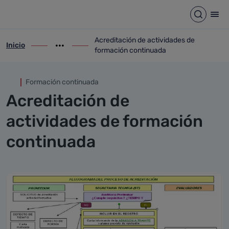
Acreditación de actividades 
Saltar al contenido principal
Abrir b
Abr
Acreditación de actividades de
Inicio
ir-a inicio
Mostrar opciones del camino de migas
ir-a Acreditación de actividades de for
formación continuada
Formación continuada
Acreditación de
actividades de formación
continuada