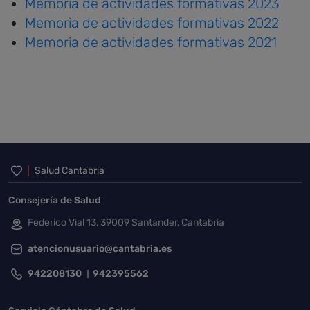
Memoria de actividades formativas 2023
Memoria de actividades formativas 2022
Memoria de actividades formativas 2021
Inicio del pie de página
Salud Cantabria
Consejería de Salud
Federico Vial 13, 39009 Santander, Cantabria
atencionusuario@cantabria.es
942208130
942395562