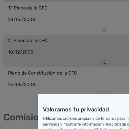
3º Pleno de la CFC
24/06/2008
2º Pleno de la CFC
18/12/2008
Pleno de Constitución de la CFC
26/05/2008
Valoramos tu privacidad
Comisiones Permanentes
Utilizamos cookies propias y de terceros para 
servicios y mostrarle información relacionada 