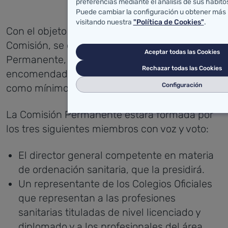
preferencias mediante el análisis de sus hábit
Puede cambiar la configuración u obtener más
visitando nuestra
"Política de Cookies"
.
Con el objeto de agilizar los trabajos de la
Comisión, se constituirá una Comisión
Aceptar todas las Cookies
Permanente, que realizará las funciones
Rechazar todas las Cookies
encomendadas por el Pleno y se reunirá,
Configuración
como mínimo, cada dos meses.
La Comisión Permanente estará formada por
los tres siguientes miembros con voz y voto:
El director general competente en materia
de ordenación sanitaria, que la presidirá.
Un representante de los Colegios Oficiales
que representan a las profesiones
sanitarias tituladas de nivel licenciado y
diplomado y a los profesionales del área