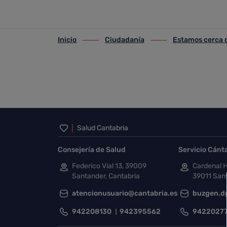
Buscador de centros sanitari
Saltar al contenido principal
Inicio
Ciudadanía
Estamos cerca d
ir-a inicio
ir-a Ciudadanía
ir-a Estamos cerca de 
Inicio del pie de página
Salud Cantabria
Consejería de Salud
Servicio Cánt
Federico Vial 13, 39009
Cardenal H
Santander, Cantabria
39011 Sant
atencionusuario@cantabria.es
buzgen.d
942208130
942395562
9422027