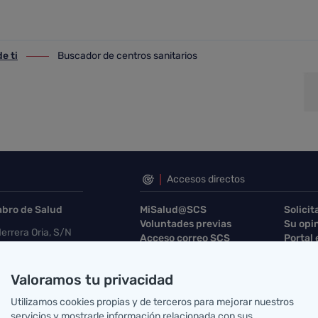
os
e ti
Buscador de centros sanitarios
ti
ir-a Buscador de centros sanitarios
Accesos directos
abro de Salud
MiSalud@SCS
Solicit
Voluntades previas
Su opi
errera Oria, S/N
Acceso correo SCS
Portal
ander, Cantabria
Mapa sanitario
Buscad
g@scsalud.es
Valoramos tu privacidad
70
942202772
Utilizamos cookies propias y de terceros para mejorar nuestros
servicios y mostrarle información relacionada con sus